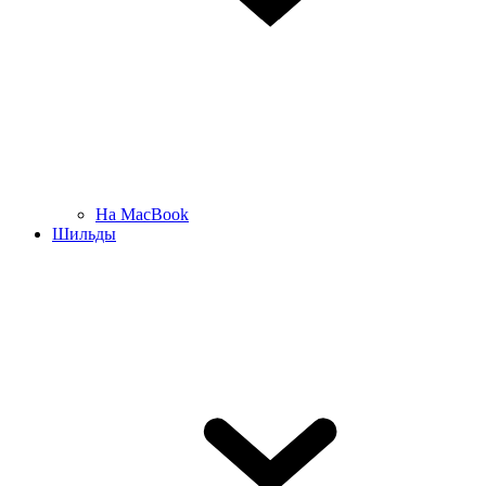
На MacBook
Шильды