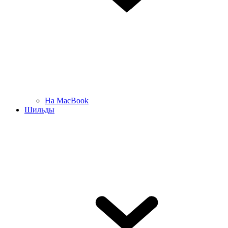
На MacBook
Шильды