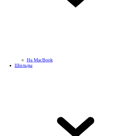
На MacBook
Шильды