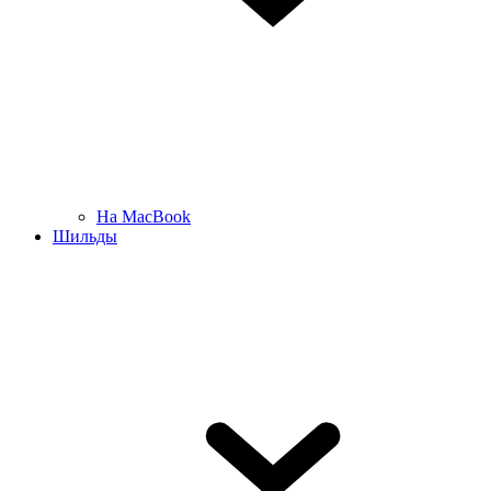
На MacBook
Шильды