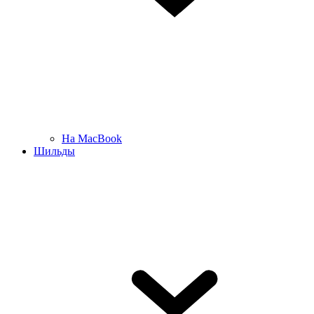
На MacBook
Шильды